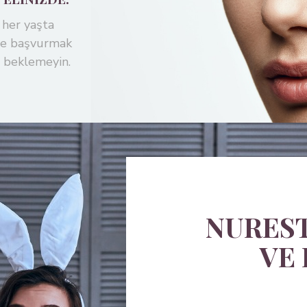
 her yaşta
ere başvurmak
nı beklemeyin.
NUREST
VE