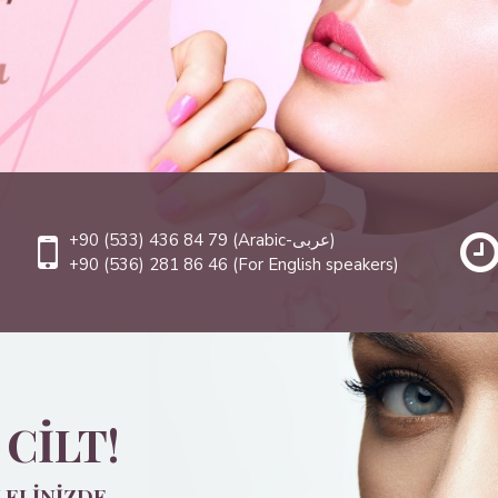
+90 (533) 436 84 79 (Arabic-عربى)
+90 (536) 281 86 46 (For English speakers)
 CILT!
 ELINIZDE.