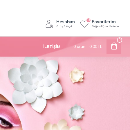
0
Hesabım
Favorilerim
Giriş / Kayıt
Beğendiğim Ürünler
0
0 ürün - 0,00TL
İLETIŞIM