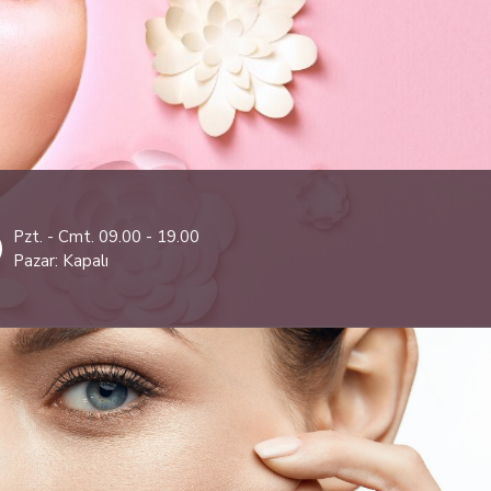
Pzt. - Cmt. 0
9.00
- 19
.00
Pazar: Kapalı