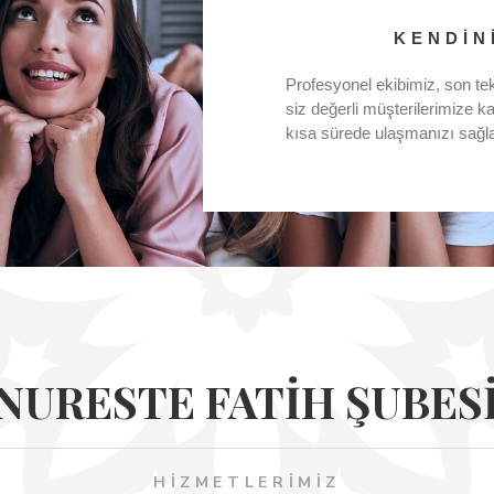
KENDİN
Profesyonel ekibimiz, son tekno
siz değerli müşterilerimize k
kısa sürede ulaşmanızı sağla
NURESTE FATIH ŞUBES
HIZMETLERIMIZ