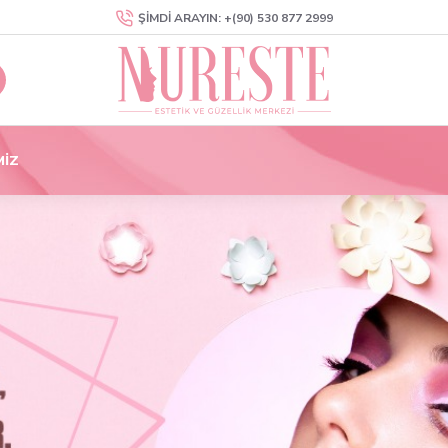
ŞIMDI ARAYIN: +(90) 530 877 2999
MIZ