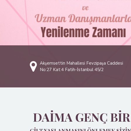
Akşemsettin Mahallesi Fevzipaşa Caddesi
No:27 Kat:4 Fatih-İstanbul
45/2
DAIMA GENÇ BIR
CILT YAŞLANMASINI ÖNLEMEK SIZIN